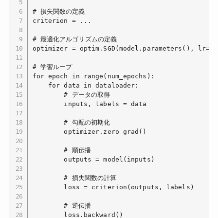
# 損失関数の定義

criterion = ...

# 最適化アルゴリズムの定義

optimizer = optim.SGD(model.parameters(), lr=0.0
# 学習ループ

for epoch in range(num_epochs):

    for data in dataloader:

        # データの取得

        inputs, labels = data

        # 勾配の初期化

        optimizer.zero_grad()

        # 順伝播

        outputs = model(inputs)

        # 損失関数の計算

        loss = criterion(outputs, labels)

        # 逆伝播

        loss.backward()
