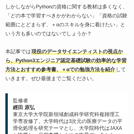
しかしながらPythonの資格に関する教材は多くなく、
「どの本で学習すべきかがわからない」「資格の試験
範囲にとどまらず、＋αのスキルを身に着けたい」と
いう方も多いのではないでしょうか？
本記事では
現役のデータサイエンティストの視点か
ら、Python3エンジニア認定基礎試験の効率的な学習
方法とおすすめ参考書、＋αでの勉強方法を紹介
して
いきます。ぜひ最後までご覧ください。
監修者
經田 原弘
東京大学大学院新領域創成科学研究科複雑理工
学専攻修了。大学時代は3次元の医療データの平
滑化処理を研究テーマとし、大学院時代はJAXA