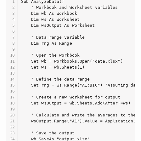
Sub AnalyzeData()

    ' Workbook and Worksheet variables

    Dim wb As Workbook

    Dim ws As Worksheet

    Dim wsOutput As Worksheet

    ' Data range variable

    Dim rng As Range

    ' Open the workbook

    Set wb = Workbooks.Open("data.xlsx")

    Set ws = wb.Sheets(1)

    ' Define the data range

    Set rng = ws.Range("A1:B10") 'Assuming data
    ' Create a new worksheet for output

    Set wsOutput = wb.Sheets.Add(After:=ws)

    ' Calculate and write the averages to the n
    wsOutput.Range("A1").Value = Application.Wo
    ' Save the output

    wb.SaveAs "output.xlsx"
