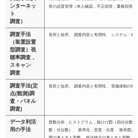
ンターネッ
答の品質管理（本人確認，不正回答，重複回答）
ト
調査）
調査手法
長所と短所、 調査内容と有用性、 システム・機
（装置設置
型調査）視
聴率調査，
スキャン
調査
調査手法(定
長所と短所、 調査内容と有用性、 実施体制の構
点(観測)調
査・パネル
調査)
データ利活
度数分布，ヒストグラム，箱ひげ図（四分位数）
用の手法
数，分位数）、 基準化，歪度・尖度、 散布図と
間の考え方と実際、 仮説検定の考え方と実際、 