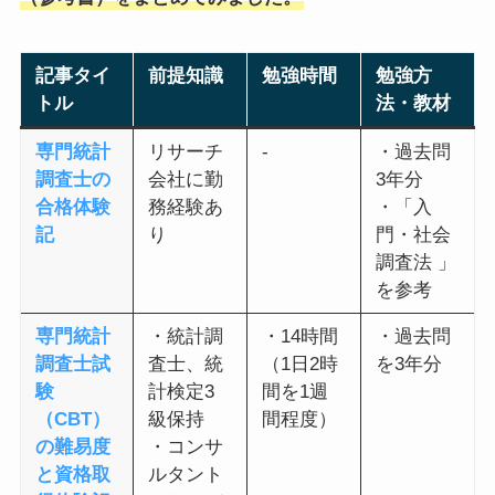
記事タイ
前提知識
勉強時間
勉強方
トル
法・教材
専門統計
リサーチ
-
・過去問
調査士の
会社に勤
3年分
合格体験
務経験あ
・「入
記
り
門・社会
調査法 」
を参考
専門統計
・統計調
・14時間
・過去問
調査士試
査士、統
（1日2時
を3年分
験
計検定3
間を1週
（CBT）
級保持
間程度）
の難易度
・コンサ
と資格取
ルタント