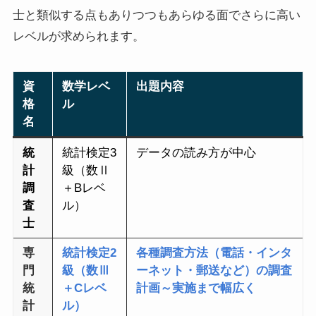
士と類似する点もありつつもあらゆる面でさらに高い
レベルが求められます。
資
数学レベ
出題内容
格
ル
名
統
統計検定3
データの読み方が中心
計
級（数Ⅱ
調
＋Bレベ
査
ル）
士
専
統計検定2
各種調査方法（電話・インタ
門
級（数Ⅲ
ーネット・郵送など）の調査
統
＋Cレベ
計画～実施まで幅広く
計
ル）