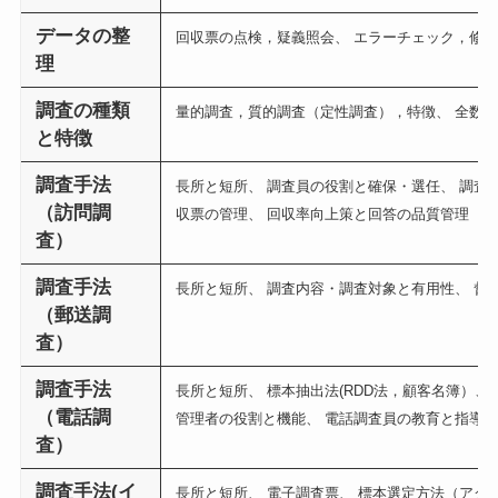
データの整
回収票の点検，疑義照会、 エラーチェック，修正
理
調査の種類
量的調査，質的調査（定性調査），特徴、 全数調
と特徴
調査手法
長所と短所、 調査員の役割と確保・選任、 調査
（訪問調
収票の管理、 回収率向上策と回答の品質管理
査）
調査手法
長所と短所、 調査内容・調査対象と有用性、 督
（郵送調
査）
調査手法
長所と短所、 標本抽出法(RDD法，顧客名簿）
（電話調
管理者の役割と機能、 電話調査員の教育と指導
査）
調査手法(イ
長所と短所、 電子調査票、 標本選定方法（アク