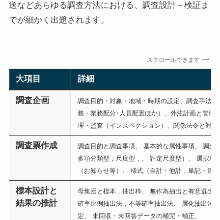
送などあらゆる調査方法における、調査設計～検証ま
でが細かく出題されます。
スクロールできます
大項目
詳細
調査企画
調査目的・対象・地域・時期の設定、調査手法の
務・業務配分･人員配置ほか）、外注計画と管理
理・監査（インスペクション）、関係法令と対策
調査票作成
調査目的と調査事項、 基本的な属性事項、 調査
多項分類型，尺度型，、 評定尺度型）、 選択肢
（お知らせ等）、 様式（自計・他計，単記・連記
標本設計と
母集団と標本，抽出枠、 無作為抽出と有意選出（
結果の推計
確率比例抽出法，不等確率抽出法、 層化抽出法、
定、 未回収・未回答データの補完・補正、